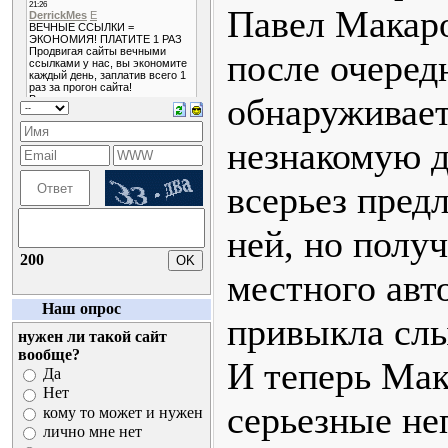
Павел Макар
после очеред
обнаруживает
незнакомую д
всерьез пред
ней, но получ
200
местного авто
Наш опрос
привыкла слы
нужен ли такой сайт
вообще?
И теперь Мак
Да
Нет
серьезные не
кому то может и нужен
лично мне нет