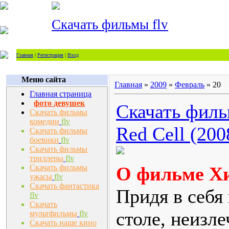
Скачать фильмы flv
Главная
|
Регистрация
|
Вход
Меню сайта
Главная
»
2009
»
Февраль
»
20
Главная страница
фото девушек
Скачать фильм
Скачать фильмы
комедии
flv
Red Cell (200
Скачать фильмы
боевики
flv
Скачать фильмы
триллеры
flv
Скачать фильмы
О фильме Хи
ужасы
flv
Скачать фантастика
Придя в себя
flv
Скачать
столе, неизл
мультфильмы
flv
Скачать наше кино