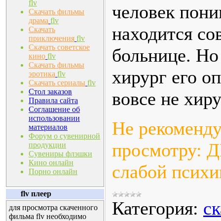
flv
человек пони
Скачать фильмы
драма
flv
находится со
Скачать
приключения
flv
Скачать советское
больнице. Но
кино
flv
Скачать фильмы
хирург его 
эротика
flv
Скачать сериалы
flv
Стол заказов
вовсе не хи
Правила сайта
Соглашение об
использовании
Не рекоменду
материалов
Форум о сувенирной
просмотру: 
продукции
Сувениры флэшки
Кино онлайн
слабой психи
Порно онлайн
flv плеер
Категория:
ск
для просмотра скаченного
фильма flv необходимо