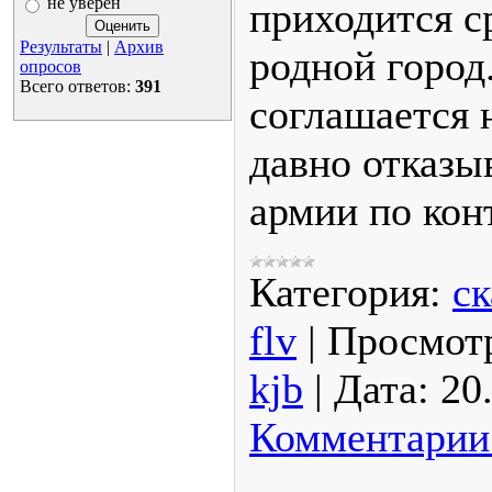
не уверен
приходится с
Результаты
|
Архив
родной город.
опросов
Всего ответов:
391
соглашается н
давно отказы
армии по кон
Категория:
ск
flv
|
Просмот
kjb
|
Дата:
20
Комментарии 