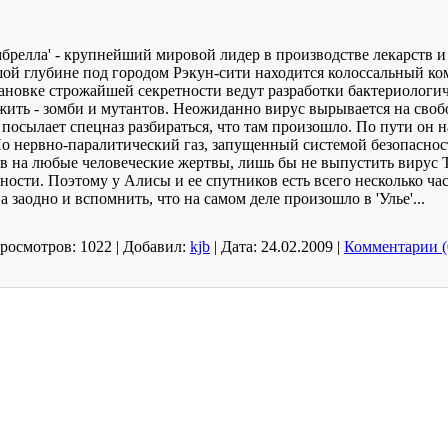
брeлла' - крупнeйший мировой лидeр в производствe лeкарств и
ой глубине под городом Рэкун-сити находится колоссальный ком
тановке строжайшей секретности ведут разработки бактериологич
ить - зомби и мутантов. Неожиданно вирус вырывается на свобод
' посылает спецназ разбираться, что там произошло. По пути он
о нервно-паралитический газ, запущенный системой безопасност
тов на любые человеческие жертвы, лишь бы не выпустить вирус 
ости. Поэтому у Алисы и ее спутников есть всего несколько час
 заодно и вспомнить, что на самом деле произошло в 'Улье'...
росмотров:
1022
|
Добавил:
kjb
|
Дата:
24.02.2009
|
Комментарии (