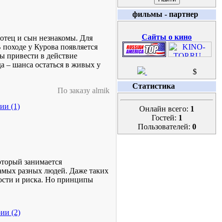
фильмы - партнер
Сайты о кино
 отец и сын незнакомы. Для
В походе у Курова появляется
бы привести в действие
да – шанса остаться в живых у
$
Статистика
По заказу almik
ии (1)
Онлайн всего:
1
Гостей:
1
Пользователей:
0
оторый занимается
самых разных людей. Даже таких
рости и риска. Но принципы
ии (2)