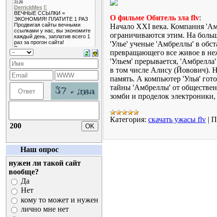
О фильме Обитель зла flv
:
Нaчало XXI вeка. Компaния 'Ам
огрaничиваются этим. На больш
'Улье' ученые 'Амбреллы' в обс
превращающего все живое в неж
'Ульем' прерывается, 'Амбрелла
в том числе Алису (Йовович). Н
память. А компьютер 'Улья' го
тайны 'Амбреллы' от общественн
зомби и проделок электроники, а
Категория:
скачать ужасы flv
|
П
200
Наш опрос
нужен ли такой сайт
вообще?
Да
Нет
кому то может и нужен
лично мне нет