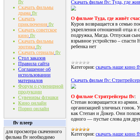
flv
Скачать фильм flv: Туда, где жив
Скачать фильмы
драма
flv
О фильме Туда, где живёт счаст
Скачать
Куров возвращается в семью по
приключения
flv
укрепления отношений отца и сы
Скачать советское
подружка, Магда. Отпуская сына
кино
flv
взрывное устройство – спасти Н
Скачать фильмы
ребенка нет
эротика
flv
Скачать сериалы
flv
Стол заказов
Правила сайта
Категория:
скачать наше кино fl
Соглашение об
использовании
Скачать фильм flv: Стритрейсер
материалов
Форум о сувенирной
продукции
О фильме Стритрейсеры flv
:
Сувениры флэшки
Степан возвращается из армии.
Кино онлайн
организацией уличных гонок. У
Порно онлайн
как Степан и Докер. Они похож
одного — пустые слова для друг
flv плеер
для просмотра скаченного
Категория:
скачать наше кино fl
фильма flv необходимо