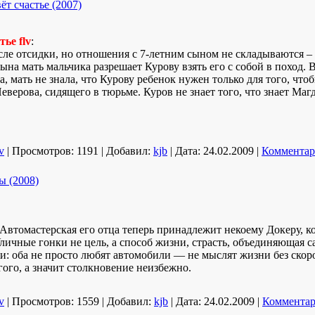
ёт счастье (2007)
ье flv
:
сле отсидки, но отношения с 7-летним сыном не складываются –
на мать мальчика разрешает Курову взять его с собой в поход. 
, мать не знала, что Курову ребенок нужен только для того, что
еверова, сидящего в тюрьме. Куров не знает того, что знает Маг
v
|
Просмотров:
1191
|
Добавил:
kjb
|
Дата:
24.02.2009
|
Комментар
ы (2008)
 Автомастерская его отца теперь принадлежит некоему Докеру, к
личные гонки не цель, а способ жизни, страсть, объединяющая 
и: оба не просто любят автомобили — не мыслят жизни без ско
ого, а значит столкновение неизбежно.
v
|
Просмотров:
1559
|
Добавил:
kjb
|
Дата:
24.02.2009
|
Комментар