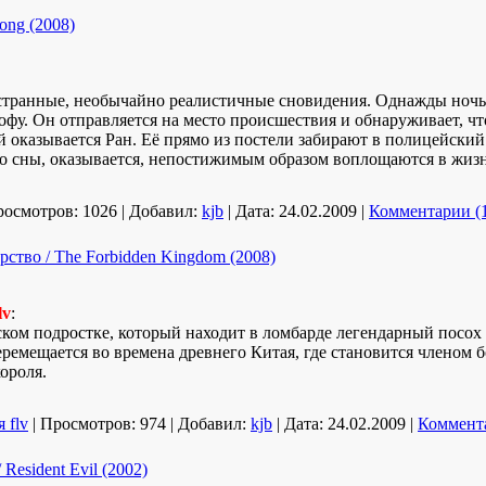
ong (2008)
странные, необычайно реалистичные сновидения. Однажды ночью
рофу. Он отправляется на место происшествия и обнаруживает, чт
 оказывается Ран. Её прямо из постели забирают в полицейский
 его сны, оказывается, непостижимым образом воплощаются в ж
осмотров:
1026
|
Добавил:
kjb
|
Дата:
24.02.2009
|
Комментарии (
рство / The Forbidden Kingdom (2008)
lv
:
ком подростке, который находит в ломбарде легендарный посох ц
ремещается во времена древнего Китая, где становится членом б
ороля.
 flv
|
Просмотров:
974
|
Добавил:
kjb
|
Дата:
24.02.2009
|
Коммента
 Resident Evil (2002)