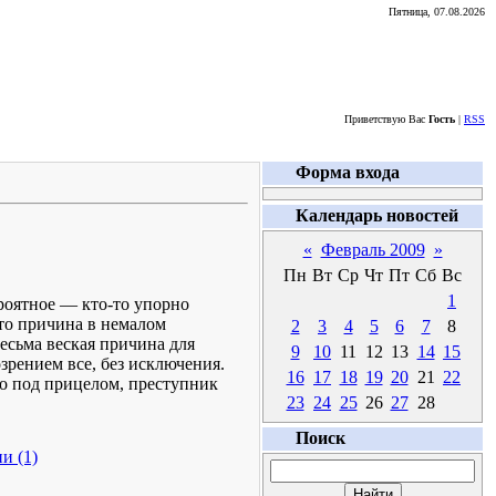
Пятница, 07.08.2026
Приветствую Вас
Гость
|
RSS
Форма входа
Календарь новостей
«
Февраль 2009
»
Пн
Вт
Ср
Чт
Пт
Сб
Вс
1
роятное — кто-то упорно
что причина в немалом
2
3
4
5
6
7
8
есьма веская причина для
9
10
11
12
13
14
15
зрением все, без исключения.
16
17
18
19
20
21
22
то под прицелом, преступник
23
24
25
26
27
28
Поиск
и (1)