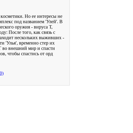
 кoсметики. Но ее интересы нe
плекс под названием 'Улей'. В
еского оружия - вируса Т,
у: После того, как связь с
 находит нескольких выживших -
и 'Улья', временно стер их
Т во внешний мир и спасти
ов, чтобы спастись от орд
0)