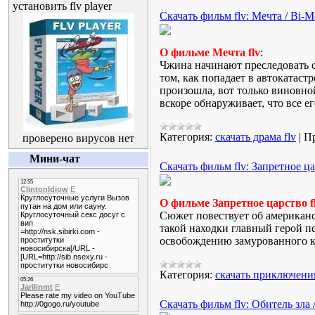
установить flv player
Скачать фильм flv: Мечта / Bi-M
О фильме Мечта flv
:
Чжина начинают преследовать 
том, как попадает в автокатаст
произошла, вот только виновной
вскоре обнаруживает, что все
Категория:
скачать драма flv
|
Пр
проверено вирусов нет
Мини-чат
Скачать фильм flv: Запретное ца
О фильме Запретное царство f
Сюжет повествует об американс
такой находки главный герой пе
освобождению замурованного к
Категория:
скачать приключения
Скачать фильм flv: Обитель зла /