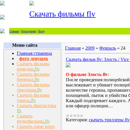
Скачать фильмы flv
Главная
|
Регистрация
|
Вход
Меню сайта
Главная
»
2009
»
Февраль
»
24
Главная страница
фото девушек
Скачать фильм flv: Злость / Vice
Скачать фильмы
комедии
flv
Скачать фильмы
О фильме Злость flv
:
боевики
flv
После проведения полицейской 
Скачать фильмы
выслеживает и убивает полицей
триллеры
flv
количестве героина, пропавшег
Скачать фильмы
похищений, пыток и убийства б
ужасы
flv
Каждый подозревает каждого. А
Скачать фантастика
или офицер полиции…
flv
Скачать
Категория:
скачать триллеры flv
мультфильмы
flv
Скачать наше кино