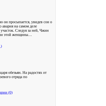
 он просыпается, увидев сон о
о авария на самом деле
 участок. Следуя за ней, Чжин
изни этой женщины…
1)
аря обезьян. На радостях от
оевого отряда по
рии (0)